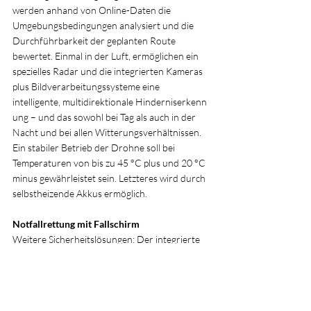
werden anhand von Online-Daten die 
Umgebungsbedingungen analysiert und die 
Durchführbarkeit der geplanten Route 
bewertet. Einmal in der Luft, ermöglichen ein 
spezielles Radar und die integrierten Kameras 
plus Bildverarbeitungssysteme eine 
intelligente, multidirektionale Hinderniserkenn
ung – und das sowohl bei Tag als auch in der 
Nacht und bei allen Witterungsverhältnissen. 
Ein stabiler Betrieb der Drohne soll bei 
Temperaturen von bis zu 45 °C plus und 20 °C 
minus gewährleistet sein. Letzteres wird durch 
selbstheizende Akkus ermöglich.
Notfallrettung mit Fallschirm
Weitere Sicherheitslösungen: Der integrierte 
ADS-B-Empfänger warnt vor bemannten 
Flugzeugen in der Nähe, und in Notfällen 
in geringer Flughöhe wird die Drohne über 
den integrierten Fallschirm sicher zu Boden 