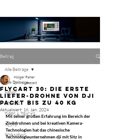
Beitrag
Alle Beiträge
Holger Reher
Alle Beiträge
2 Min. Lesezeit
FlyCart 30: Die erste
NEWS
Liefer-Drohne von dji
packt bis zu 40 kg
STORYS
Aktualisiert:
16. Jan. 2024
TIPPS & TRICKS
Mit seiner großen Erfahrung im Bereich der 
Zivildrohnen und bei kreativen Kamera-
TESTS
Technologien hat das chinesische 
TOP NEWS
Technologieunternehmen dji mit Sitz in 