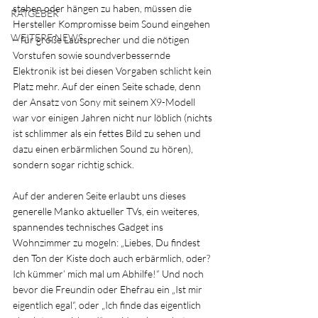
stehen oder hängen zu haben, müssen die 
RATGEBER
Hersteller Kompromisse beim Sound eingehen 
WEITERE NEWS
– für große Lautsprecher und die nötigen 
Vorstufen sowie soundverbessernde 
Elektronik ist bei diesen Vorgaben schlicht kein 
Platz mehr. Auf der einen Seite schade, denn 
der Ansatz von Sony mit seinem X9-Modell 
war vor einigen Jahren nicht nur löblich (nichts 
ist schlimmer als ein fettes Bild zu sehen und 
dazu einen erbärmlichen Sound zu hören), 
sondern sogar richtig schick. 
Auf der anderen Seite erlaubt uns dieses 
generelle Manko aktueller TVs, ein weiteres, 
spannendes technisches Gadget ins 
Wohnzimmer zu mogeln: „Liebes, Du findest 
den Ton der Kiste doch auch erbärmlich, oder? 
Ich kümmer’ mich mal um Abhilfe!“ Und noch 
bevor die Freundin oder Ehefrau ein „Ist mir 
eigentlich egal“, oder „Ich finde das eigentlich 