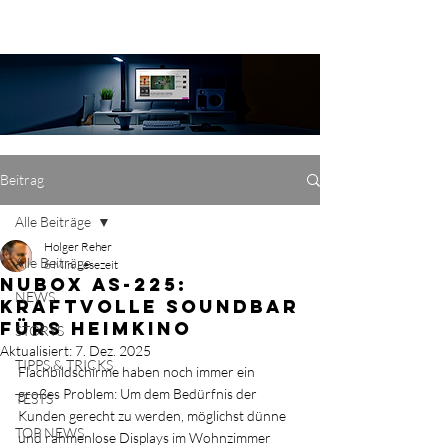
Beitrag
Alle Beiträge
Holger Reher
Alle Beiträge
6 Min. Lesezeit
nuBox AS-225:
NEWS
Kraftvolle Soundbar
fürs Heimkino
STORYS
Aktualisiert:
7. Dez. 2025
TIPPS & TRICKS
Flachbildschirme haben noch immer ein 
großes Problem: Um dem Bedürfnis der 
TESTS
Kunden gerecht zu werden, möglichst dünne 
TOP NEWS
und rahmenlose Displays im Wohnzimmer 