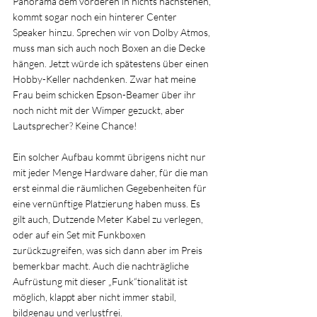
Panorama dem vorderen in nichts nachstehen, 
kommt sogar noch ein hinterer Center 
Speaker hinzu. Sprechen wir von Dolby Atmos, 
muss man sich auch noch Boxen an die Decke 
hängen. Jetzt würde ich spätestens über einen 
Hobby-Keller nachdenken. Zwar hat meine 
Frau beim schicken Epson-Beamer über ihr 
noch nicht mit der Wimper gezuckt, aber 
Lautsprecher? Keine Chance!
Ein solcher Aufbau kommt übrigens nicht nur 
mit jeder Menge Hardware daher, für die man 
erst einmal die räumlichen Gegebenheiten für 
eine vernünftige Platzierung haben muss. Es 
gilt auch, Dutzende Meter Kabel zu verlegen, 
oder auf ein Set mit Funkboxen 
zurückzugreifen, was sich dann aber im Preis 
bemerkbar macht. Auch die nachträgliche 
Aufrüstung mit dieser „Funk“tionalität ist 
möglich, klappt aber nicht immer stabil, 
bildgenau und verlustfrei.