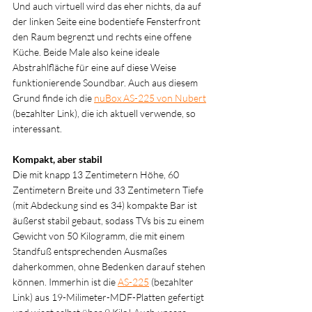
Und auch virtuell wird das eher nichts, da auf 
der linken Seite eine bodentiefe Fensterfront 
den Raum begrenzt und rechts eine offene 
Küche. Beide Male also keine ideale 
Abstrahlfläche für eine auf diese Weise 
funktionierende Soundbar. Auch aus diesem 
Grund finde ich die 
nuBox AS-225 von Nubert
(bezahlter Link), 
die ich aktuell verwende, so 
interessant.
Kompakt, aber stabil
Die mit knapp 13 Zentimetern Höhe, 60 
Zentimetern Breite und 33 Zentimetern Tiefe 
(mit Abdeckung sind es 34) kompakte Bar ist 
äußerst stabil gebaut, sodass TVs bis zu einem 
Gewicht von 50 Kilogramm, die mit einem 
Standfuß entsprechenden Ausmaßes 
daherkommen, ohne Bedenken darauf stehen 
können. Immerhin ist die 
AS-225
(bezahlter 
Link) 
aus 19-Milimeter-MDF-Platten gefertigt 