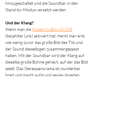
hinzugeschaltet und die Soundbar in den 
Stand-by-Modus versetzt werden.
Und der Klang?
Wenn man die 
Nubert nuBox AS-225
(bezahlter Link) 
aktiviert hat, merkt man erst, 
wie wenig zuvor das große Bild des TVs und 
der Sound desselbigen zusammengepasst 
haben. Mit der Soundbar wird der Klang auf 
dieselbe große Bühne gehievt, auf der das Bild 
spielt. Das Stereopanorama ist wunderbar 
breit und macht aufgrund seines direkten 
Ansprechverhaltens und der vitalen Dynamik 
das Fehlen jeglicher Decoder für Dolby oder 
DTS vergessen. Tipp: Beim TV-Gerät muss bei 
der Option für die Sound-Ausgabe PCM-Ton 
oder Stereo-Downmix eingestellt werden.