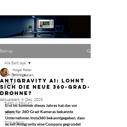
Beitrag
Alle Beiträge
Holger Reher
Alle Beiträge
5 Min. Lesezeit
Antigravity A1: Lohnt
NEWS
sich die neue 360-Grad-
Drohne?
STORYS
Aktualisiert:
8. Dez. 2025
TIPPS & TRICKS
Erst im Sommer dieses Jahres hat das vor 
allem für 360-Grad-Kameras bekannte 
TESTS
Unternehmen Insta360 bekanntgegeben, dass 
TOP NEWS
es mit Antigravity eine Company gegründet 