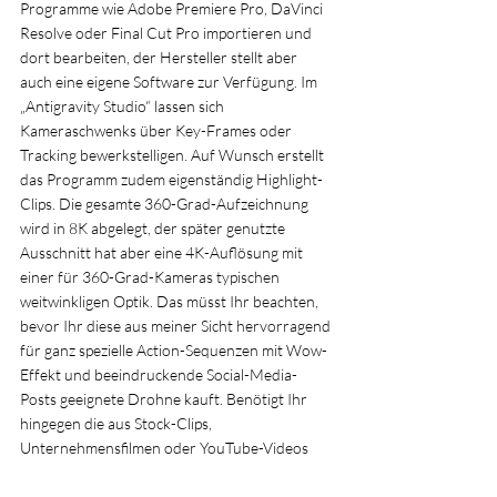
Programme wie Adobe Premiere Pro, DaVinci 
Resolve oder Final Cut Pro importieren und 
dort bearbeiten, der Hersteller stellt aber 
auch eine eigene Software zur Verfügung. Im 
„Antigravity Studio“ lassen sich 
Kameraschwenks über Key-Frames oder 
Tracking bewerkstelligen. Auf Wunsch erstellt 
das Programm zudem eigenständig Highlight-
Clips. Die gesamte 360-Grad-Aufzeichnung 
wird in 8K abgelegt, der später genutzte 
Ausschnitt hat aber eine 4K-Auflösung mit 
einer für 360-Grad-Kameras typischen 
weitwinkligen Optik. Das müsst Ihr beachten, 
bevor Ihr diese aus meiner Sicht hervorragend 
für ganz spezielle Action-Sequenzen mit Wow-
Effekt und beeindruckende Social-Media-
Posts geeignete Drohne kauft. Benötigt Ihr 
hingegen die aus Stock-Clips, 
Unternehmensfilmen oder YouTube-Videos 
bekannten, typischen Drohnenbilder mit 
klassischer Brennweite, knackiger Schärfe, top 