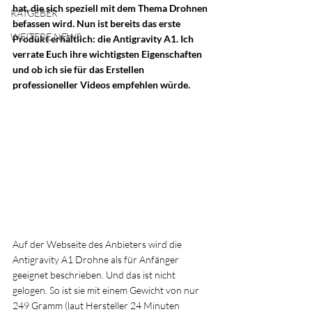
hat, die sich speziell mit dem Thema Drohnen 
RATGEBER
befassen wird. Nun ist bereits das erste 
WEITERE NEWS
Produkt erhältlich: die Antigravity A1. Ich 
verrate Euch ihre wichtigsten Eigenschaften 
und ob ich sie für das Erstellen 
professioneller Videos empfehlen würde.
Auf der Webseite des Anbieters wird die 
Antigravity A1 Drohne als für Anfänger 
geeignet beschrieben. Und das ist nicht 
gelogen. So ist sie mit einem Gewicht von nur 
249 Gramm (laut Hersteller 24 Minuten 