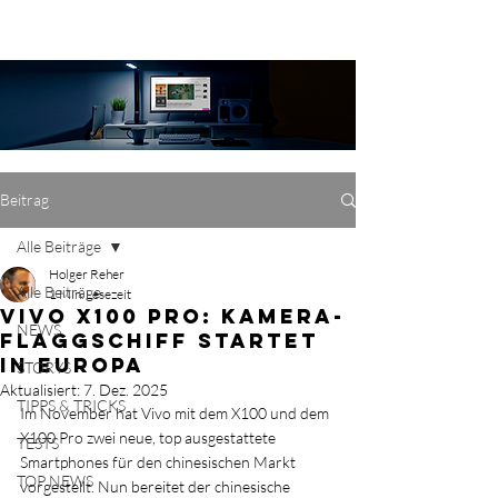
Beitrag
Alle Beiträge
Holger Reher
Alle Beiträge
1 Min. Lesezeit
Vivo X100 Pro: Kamera-
NEWS
Flaggschiff startet
in Europa
STORYS
Aktualisiert:
7. Dez. 2025
TIPPS & TRICKS
Im November hat Vivo mit dem X100 und dem 
X100 Pro zwei neue, top ausgestattete 
TESTS
Smartphones für den chinesischen Markt 
TOP NEWS
vorgestellt. Nun bereitet der chinesische 